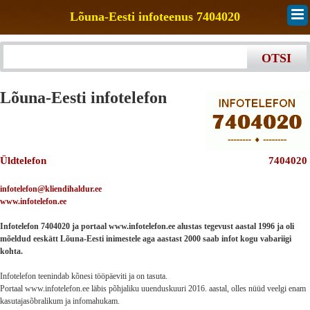
Lõuna-Eesti infoteenus 7404020
Lõuna-Eesti infotelefon
Üldtelefon
7404020
infotelefon@kliendihaldur.ee
www.infotelefon.ee
Infotelefon 7404020 ja portaal www.infotelefon.ee alustas tegevust aastal 1996 ja oli
mõeldud eeskätt Lõuna-Eesti inimestele aga aastast 2000 saab infot kogu vabariigi
kohta.
Infotelefon teenindab kõnesi tööpäeviti ja on tasuta.
Portaal www.infotelefon.ee läbis põhjaliku uuenduskuuri 2016. aastal, olles nüüd veelgi enam
kasutajasõbralikum ja infomahukam.