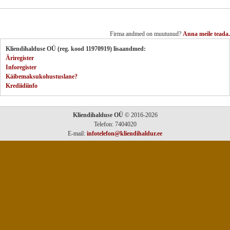
Firma andmed on muutunud?
Anna meile teada.
Kliendihalduse OÜ (reg. kood 11970919) lisaandmed:
Äriregister
Inforegister
Käibemaksukohustuslane?
Krediidiinfo
Kliendihalduse OÜ
© 2016-2026
Telefon: 7404020
E-mail:
infotelefon@kliendihaldur.ee