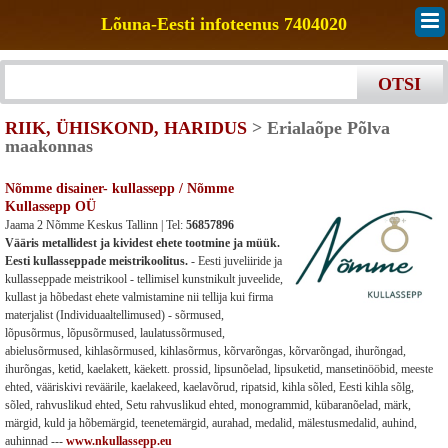
Lõuna-Eesti infoteenus 7404020
RIIK, ÜHISKOND, HARIDUS
> Erialaõpe Põlva
maakonnas
Nõmme disainer- kullassepp / Nõmme
Kullassepp OÜ
Jaama 2 Nõmme Keskus Tallinn | Tel:
56857896
Vääris metallidest ja kividest ehete tootmine ja müük.
Eesti kullasseppade meistrikoolitus.
- Eesti juveliiride ja
kullasseppade meistrikool - tellimisel kunstnikult juveelide,
kullast ja hõbedast ehete valmistamine nii tellija kui firma
materjalist (Individuaaltellimused) - sõrmused,
lõpusõrmus, lõpusõrmused, laulatussõrmused,
abielusõrmused, kihlasõrmused, kihlasõrmus, kõrvarõngas, kõrvarõngad, ihurõngad,
ihurõngas, ketid, kaelakett, käekett. prossid, lipsunõelad, lipsuketid, mansetinööbid, meeste
ehted, vääriskivi reväärile, kaelakeed, kaelavõrud, ripatsid, kihla sõled, Eesti kihla sõlg,
sõled, rahvuslikud ehted, Setu rahvuslikud ehted, monogrammid, kübaranõelad, märk,
märgid, kuld ja hõbemärgid, teenetemärgid, aurahad, medalid, mälestusmedalid, auhind,
auhinnad
---
www.nkullassepp.eu