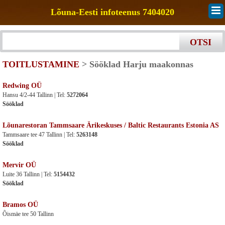
Lõuna-Eesti infoteenus 7404020
TOITLUSTAMINE
> Sööklad Harju maakonnas
Redwing OÜ
Hansu 4/2-44 Tallinn | Tel:
5272064
Sööklad
Lõunarestoran Tammsaare Ärikeskuses / Baltic Restaurants Estonia AS
Tammsaare tee 47 Tallinn | Tel:
5263148
Sööklad
Mervir OÜ
Luite 36 Tallinn | Tel:
5154432
Sööklad
Bramos OÜ
Õismäe tee 50 Tallinn