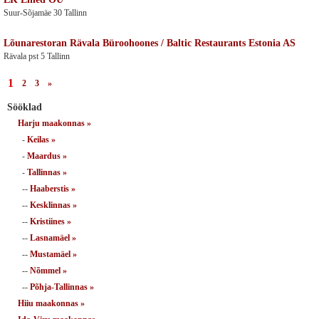
Suur-Sõjamäe 30 Tallinn
Lõunarestoran Rävala Büroohoones / Baltic Restaurants Estonia AS
Rävala pst 5 Tallinn
1
2
3
»
Sööklad
Harju maakonnas »
-
Keilas »
-
Maardus »
-
Tallinnas »
--
Haaberstis »
--
Kesklinnas »
--
Kristiines »
--
Lasnamäel »
--
Mustamäel »
--
Nõmmel »
--
Põhja-Tallinnas »
Hiiu maakonnas »