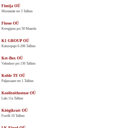
Fimija OÜ
Mustamäe tee 3 Tallinn
Flosse OÜ
Kreegipuu pst 50 Maardu
K1 GROUP OÜ
Katusepapi 6-206 Tallinn
Ket-Box OÜ
Vabaduse pst 130 Tallinn
Kolde TE OÜ
Paljassaare tee 1 Tallinn
Koolitoitlustuse OÜ
Laki 11a Tallinn
Köögikratt OÜ
Forelli 10 Tallinn
LK Eined OÜ