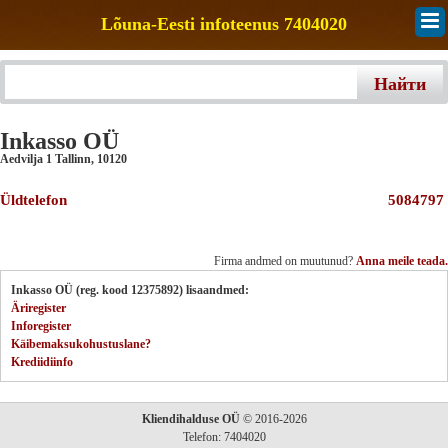
Lõuna-Eesti infoteenus 7404020
Inkasso OÜ
Aedvilja 1 Tallinn
,
10120
Üldtelefon
5084797
Firma andmed on muutunud?
Anna meile teada.
Inkasso OÜ (reg. kood 12375892) lisaandmed:
Äriregister
Inforegister
Käibemaksukohustuslane?
Krediidiinfo
Kliendihalduse OÜ
© 2016-2026
Telefon: 7404020