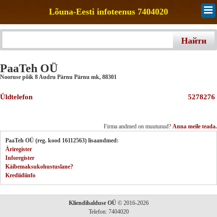
Lõuna-Eesti infoteenus 7404020
PaaTeh OÜ
Nooruse põik 8 Audru Pärnu Pärnu mk
,
88301
Üldtelefon
5278276
Firma andmed on muutunud?
Anna meile teada.
PaaTeh OÜ (reg. kood 16112563) lisaandmed:
Äriregister
Inforegister
Käibemaksukohustuslane?
Krediidiinfo
Kliendihalduse OÜ
© 2016-2026
Telefon: 7404020